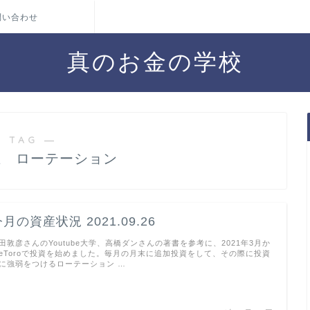
問い合わせ
真のお金の学校
 TAG ―
立 ローテーション
月の資産状況 2021.09.26
田敦彦さんのYoutube大学、高橋ダンさんの著書を参考に、2021年3月か
eToroで投資を始めました。毎月の月末に追加投資をして、その際に投資
に強弱をつけるローテーション …