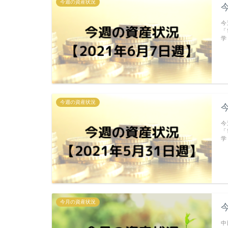
今週の資産状況
今
今
「
学
今週の資産状況
今
今
「
学
今月の資産状況
今
中