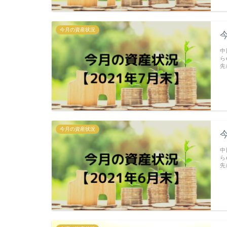
今月の資産状況
今
中
ら
先
今月の資産状況
今
中
ら
先