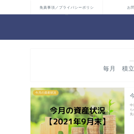
免責事項／プライバシーポリシ
お
ー
―
毎月 積
今月の資産状況
今
中
ら
先