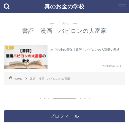
真のお金の学校
― TAG ―
書評 漫画 バビロンの大富豪
学ぶ
本でお金の勉強【書評】バビロンの大富豪の教え
2021年5月19日
HOME
書評 漫画 バビロンの大富豪
プロフィール